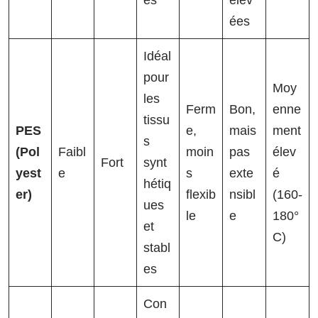
es
élev
ées
Idéal
pour
Moy
les
Ferm
Bon,
enne
tissu
PES
e,
mais
ment
s
(Pol
Faibl
moin
pas
élev
Fort
synt
yest
e
s
exte
é
hétiq
er)
flexib
nsibl
(160-
ues
le
e
180°
et
C)
stabl
es
Con