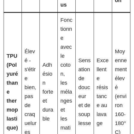
on
us
Fonc
tionn
e
avec
Élev
Moy
TPU
le
é -
Sens
Exce
enne
(Pol
Adh
coto
s'étir
ation
llent
ment
yuré
ésio
n,
e
de
e
élev
than
n
les
bien,
douc
résis
é
e
forte
méla
pas
eur
tanc
(envi
ther
et
nges
de
et de
e au
ron
mop
dura
et
craq
soup
lava
160-
lasti
ble
les
uelur
lesse
ge
180°
que)
mati
es
C)