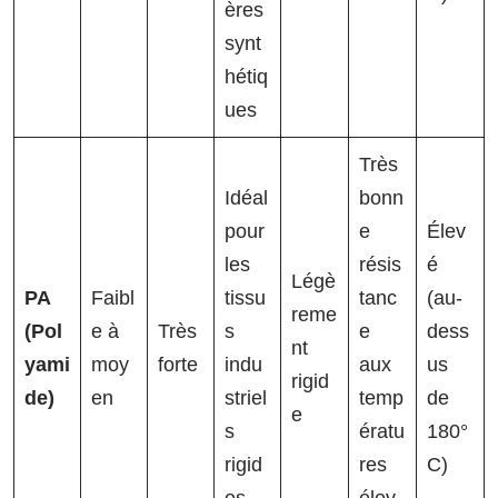
ères
synt
hétiq
ues
Très
Idéal
bonn
pour
e
Élev
les
résis
é
Légè
PA
Faibl
tissu
tanc
(au-
reme
(Pol
e à
Très
s
e
dess
nt
yami
moy
forte
indu
aux
us
rigid
de)
en
striel
temp
de
e
s
ératu
180°
rigid
res
C)