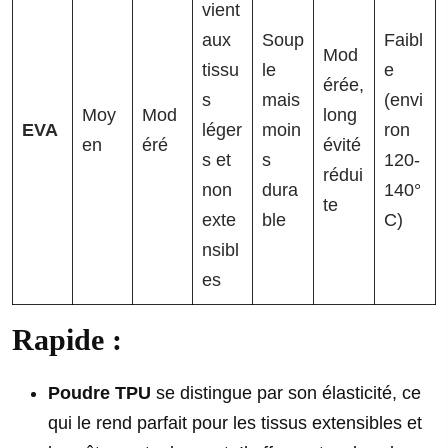
vient
aux
Soup
Faibl
Mod
tissu
le
e
érée,
s
mais
(envi
Moy
Mod
long
EVA
léger
moin
ron
en
éré
évité
s et
s
120-
rédui
non
dura
140°
te
exte
ble
C)
nsibl
es
Rapide :
Poudre TPU
se distingue par son élasticité, ce
qui le rend parfait pour les tissus extensibles et