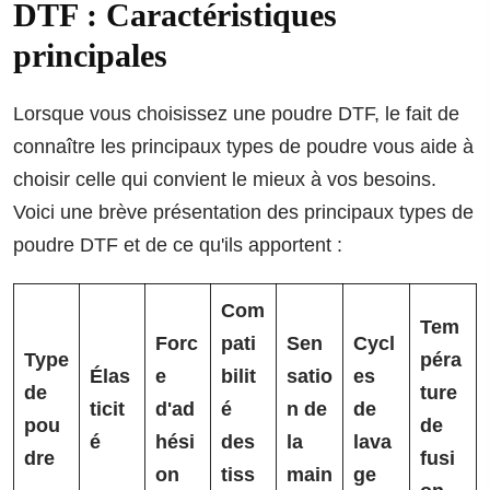
DTF : Caractéristiques
principales
Lorsque vous choisissez une poudre DTF, le fait de
connaître les principaux types de poudre vous aide à
choisir celle qui convient le mieux à vos besoins.
Voici une brève présentation des principaux types de
poudre DTF et de ce qu'ils apportent :
Com
Tem
Forc
pati
Sen
Cycl
Type
péra
Élas
e
bilit
satio
es
de
ture
ticit
d'ad
é
n de
de
pou
de
é
hési
des
la
lava
dre
fusi
on
tiss
main
ge