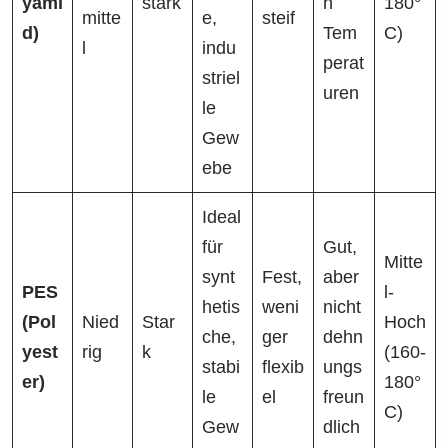
yami
stark
n
180°
mitte
e,
steif
d)
Tem
C)
l
indu
perat
striel
uren
le
Gew
ebe
Ideal
für
Gut,
Mitte
synt
Fest,
aber
PES
l-
hetis
weni
nicht
(Pol
Nied
Star
Hoch
che,
ger
dehn
yest
rig
k
(160-
stabi
flexib
ungs
er)
180°
le
el
freun
C)
Gew
dlich