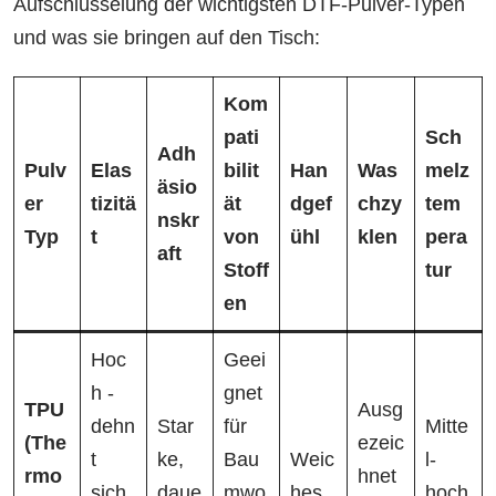
Aufschlüsselung der wichtigsten DTF-Pulver-Typen
und was sie bringen auf den Tisch:
Kom
pati
Sch
Adh
Pulv
Elas
bilit
Han
Was
melz
äsio
er
tizitä
ät
dgef
chzy
tem
nskr
Typ
t
von
ühl
klen
pera
aft
Stoff
tur
en
Hoc
Geei
h -
gnet
TPU
Ausg
dehn
Star
für
Mitte
(The
ezeic
t
ke,
Bau
Weic
l-
rmo
hnet
sich
daue
mwo
hes,
hoch