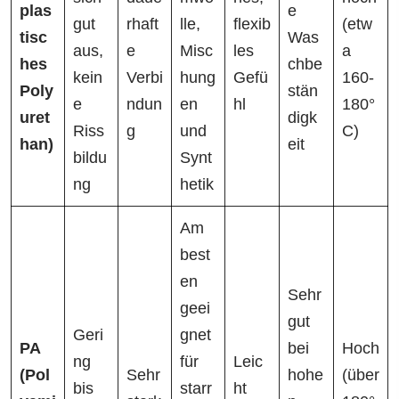
plas
e
gut
rhaft
lle,
flexib
(etw
tisc
Was
aus,
e
Misc
les
a
hes
chbe
kein
Verbi
hung
Gefü
160-
Poly
stän
e
ndun
en
hl
180°
uret
digk
Riss
g
und
C)
han)
eit
bildu
Synt
ng
hetik
Am
best
en
Sehr
geei
gut
Geri
gnet
PA
bei
Hoch
ng
für
Leic
(Pol
Sehr
hohe
(über
bis
starr
ht