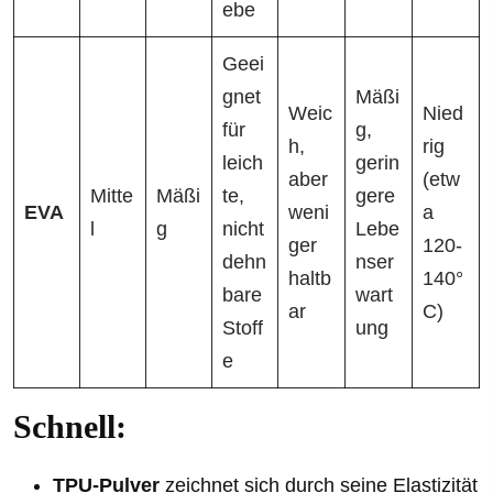
ebe
Geei
gnet
Mäßi
Weic
Nied
für
g,
h,
rig
leich
gerin
aber
(etw
Mitte
Mäßi
te,
gere
EVA
weni
a
l
g
nicht
Lebe
ger
120-
dehn
nser
haltb
140°
bare
wart
ar
C)
Stoff
ung
e
Schnell:
TPU-Pulver
zeichnet sich durch seine Elastizität