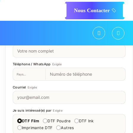
Nous Contacter
Envoyez votre demande
Remplissez le formulaire et notre équipe vous répondra
dans un délai d'un jour ouvré.
Nom complet
Exigée
Téléphone / WhatsApp
Exigée
Courriel
Exigée
Je suis intéressé(e) par
Exigée
DTF Film
DTF Poudre
DTF Ink
Imprimante DTF
Autres