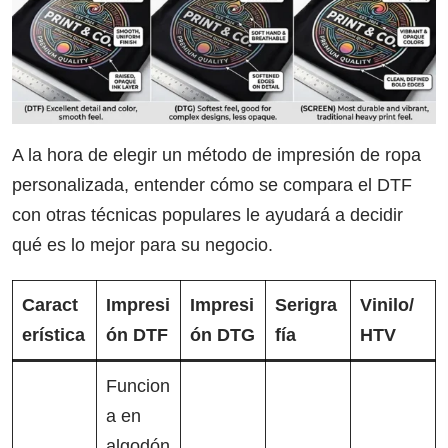
A la hora de elegir un método de impresión de ropa
personalizada, entender cómo se compara el DTF
con otras técnicas populares le ayudará a decidir
qué es lo mejor para su negocio.
Caract
Impresi
Impresi
Serigra
Vinilo/
erística
ón DTF
ón DTG
fía
HTV
Funcion
a en
algodón