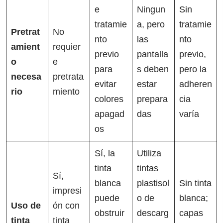
e
Ningun
Sin
tratamie
a, pero
tratamie
Pretrat
No
nto
las
nto
amient
requier
previo
pantalla
previo,
o
e
para
s deben
pero la
necesa
pretrata
evitar
estar
adheren
rio
miento
colores
prepara
cia
apagad
das
varía
os
Sí, la
Utiliza
tinta
tintas
Sí,
blanca
plastisol
Sin tinta
impresi
puede
o de
blanca;
Uso de
ón con
obstruir
descarg
capas
tinta
tinta