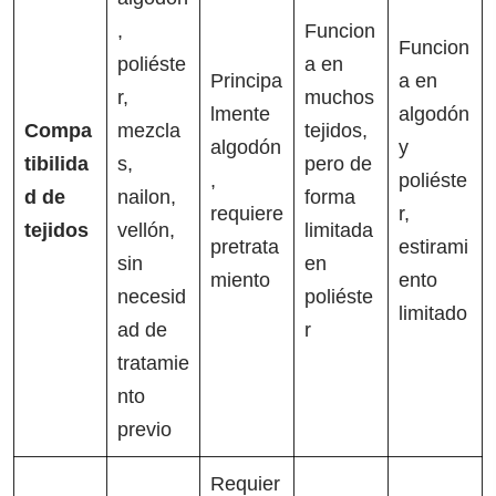
,
Funcion
Funcion
poliéste
a en
Principa
a en
r,
muchos
lmente
algodón
Compa
mezcla
tejidos,
algodón
y
tibilida
s,
pero de
,
poliéste
d de
nailon,
forma
requiere
r,
tejidos
vellón,
limitada
pretrata
estirami
sin
en
miento
ento
necesid
poliéste
limitado
ad de
r
tratamie
nto
previo
Requier