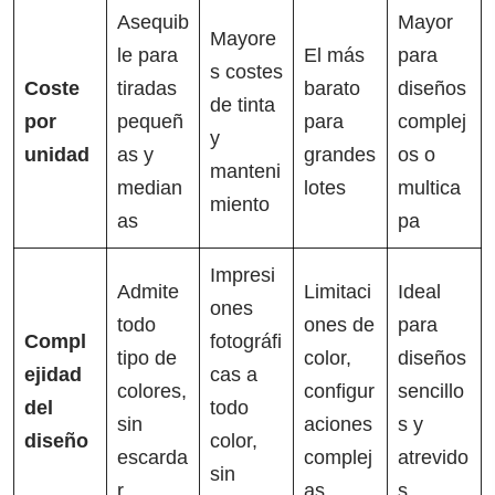
Asequib
Mayor
Mayore
le para
El más
para
s costes
Coste
tiradas
barato
diseños
de tinta
por
pequeñ
para
complej
y
unidad
as y
grandes
os o
manteni
median
lotes
multica
miento
as
pa
Impresi
Admite
Limitaci
Ideal
ones
todo
ones de
para
Compl
fotográfi
tipo de
color,
diseños
ejidad
cas a
colores,
configur
sencillo
del
todo
sin
aciones
s y
diseño
color,
escarda
complej
atrevido
sin
r
as
s