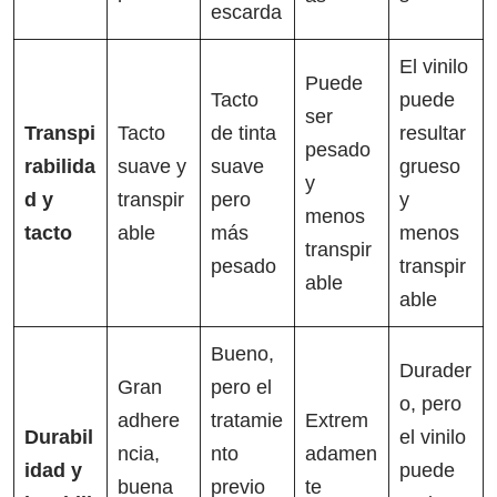
escarda
El vinilo
Puede
Tacto
puede
ser
Transpi
Tacto
de tinta
resultar
pesado
rabilida
suave y
suave
grueso
y
d y
transpir
pero
y
menos
tacto
able
más
menos
transpir
pesado
transpir
able
able
Bueno,
Durader
Gran
pero el
o, pero
adhere
tratamie
Extrem
Durabil
el vinilo
ncia,
nto
adamen
idad y
puede
buena
previo
te