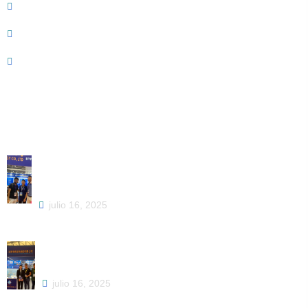
Blog
Acerca de
Promociones
Trending Post
Soluciones de impresión DTF: Su destino único
para impresoras y materiales DTF de alta
calidad
julio 16, 2025
Éxito de Jinlong en la Feria de Cantón: Pioneros
en el futuro de la impresión digital
julio 16, 2025