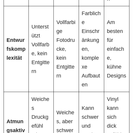
Farblich
Vollfarbi
e
Am
Unterst
ge
Einschr
besten
ützt
Entwur
Fotodru
änkung
für
Vollfarb
fskomp
cke,
en,
einfach
e, kein
lexität
kein
komple
e,
Entgitte
Entgitte
xe
kühne
rn
rn
Aufbaut
Designs
en
Weiche
Vinyl
s
Kann
kann
Weiche
Druckg
schwer
sich
Atmun
s, aber
efühl
und
dick
gsaktiv
schwer