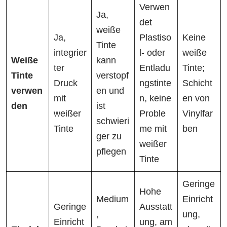
Verwen
Ja,
det
weiße
Ja,
Plastiso
Keine
Tinte
integrier
l- oder
weiße
Weiße
kann
ter
Entladu
Tinte;
Tinte
verstopf
Druck
ngstinte
Schicht
verwen
en und
mit
n, keine
en von
den
ist
weißer
Proble
Vinylfar
schwieri
Tinte
me mit
ben
ger zu
weißer
pflegen
Tinte
Geringe
Hohe
Medium
Einricht
Geringe
Ausstatt
,
ung,
Einricht
ung, am