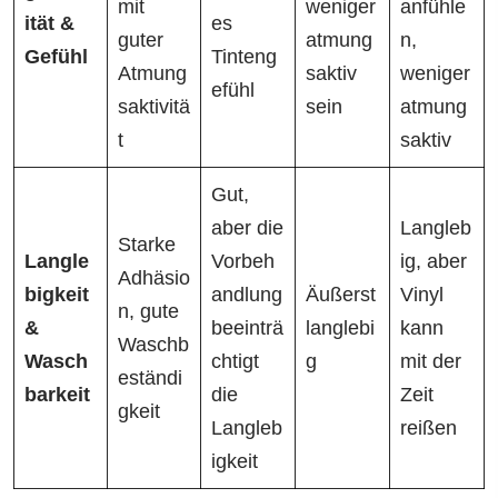
mit
weniger
anfühle
ität &
es
guter
atmung
n,
Gefühl
Tinteng
Atmung
saktiv
weniger
efühl
saktivitä
sein
atmung
t
saktiv
Gut,
aber die
Langleb
Starke
Langle
Vorbeh
ig, aber
Adhäsio
bigkeit
andlung
Äußerst
Vinyl
n, gute
&
beeinträ
langlebi
kann
Waschb
Wasch
chtigt
g
mit der
eständi
barkeit
die
Zeit
gkeit
Langleb
reißen
igkeit