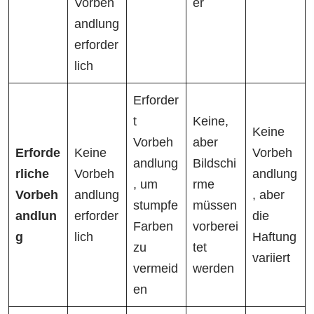
Vorbeh
er
andlung
erforder
lich
Erforder
t
Keine,
Keine
Vorbeh
aber
Erforde
Keine
Vorbeh
andlung
Bildschi
rliche
Vorbeh
andlung
, um
rme
Vorbeh
andlung
, aber
stumpfe
müssen
andlun
erforder
die
Farben
vorberei
g
lich
Haftung
zu
tet
variiert
vermeid
werden
en