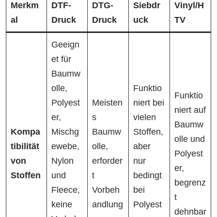
Merkm
DTF-
DTG-
Siebdr
Vinyl/H
al
Druck
Druck
uck
TV
Geeign
et für
Baumw
olle,
Funktio
Funktio
Polyest
Meisten
niert bei
niert auf
er,
s
vielen
Baumw
Kompa
Mischg
Baumw
Stoffen,
olle und
tibilität
ewebe,
olle,
aber
Polyest
von
Nylon
erforder
nur
er,
Stoffen
und
t
bedingt
begrenz
Fleece,
Vorbeh
bei
t
keine
andlung
Polyest
dehnbar