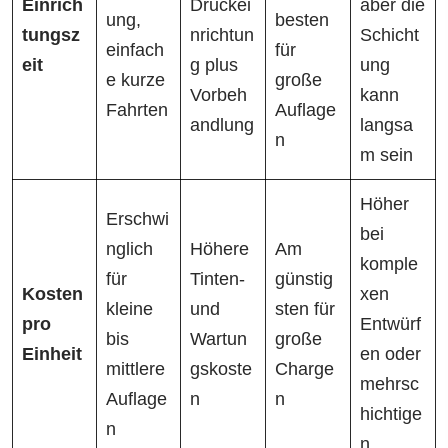
Einrich
Druckei
aber die
ung,
besten
tungsz
nrichtun
Schicht
einfach
für
eit
g plus
ung
e kurze
große
Vorbeh
kann
Fahrten
Auflage
andlung
langsa
n
m sein
Höher
Erschwi
bei
nglich
Höhere
Am
komple
für
Tinten-
günstig
Kosten
xen
kleine
und
sten für
pro
Entwürf
bis
Wartun
große
Einheit
en oder
mittlere
gskoste
Charge
mehrsc
Auflage
n
n
hichtige
n
n