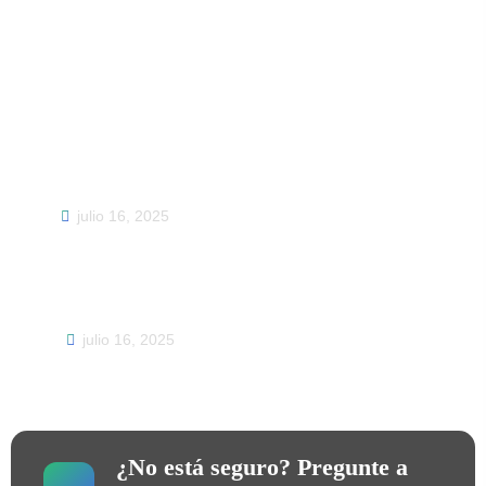
Trending Post
Soluciones de impresión DTF: Su destino único
para impresoras y materiales DTF de alta
calidad
julio 16, 2025
Éxito de Jinlong en la Feria de Cantón: Pioneros
en el futuro de la impresión digital
julio 16, 2025
¿No está seguro? Pregunte a