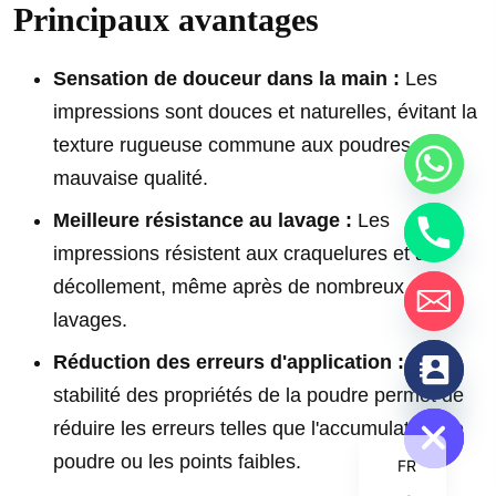
Principaux avantages
Sensation de douceur dans la main :
Les
impressions sont douces et naturelles, évitant la
texture rugueuse commune aux poudres de
mauvaise qualité.
Meilleure résistance au lavage :
Les
impressions résistent aux craquelures et au
décollement, même après de nombreux
lavages.
chaty
Réduction des erreurs d'application :
La
Hide
stabilité des propriétés de la poudre permet de
réduire les erreurs telles que l'accumulation de
poudre ou les points faibles.
FR