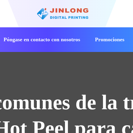
Póngase en contacto con nosotros
Promociones
AGITADOR DE POLVO CONTROLADO POR VOZ
Los mejores precios y paquetes bien coordinados.
omunes de la t
ot Peel para c