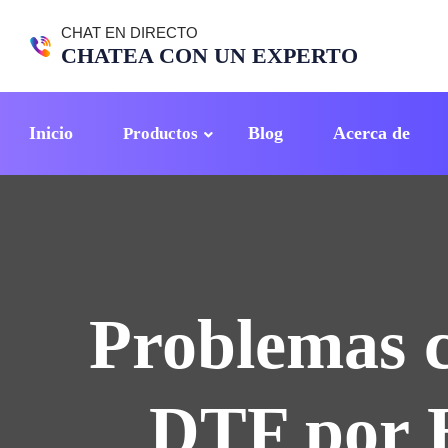
CHAT EN DIRECTO
CHATEA CON UN EXPERTO
Inicio
Blog
Acerca de
Productos
Conseguir la máxima precisión de impresión.
Tener una velocidad de impresión extremadamente alta.
Problemas c
DTF por H