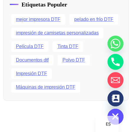
Etiquetas Populer
mejor impresora DTF
pelado en frío DTF
impresión de camisetas personalizadas
Película DTF
Tinta DTF
Documentos dtf
Polvo DTF
Impresión DTF
Máquinas de impresión DTF
chaty
Hide
ES