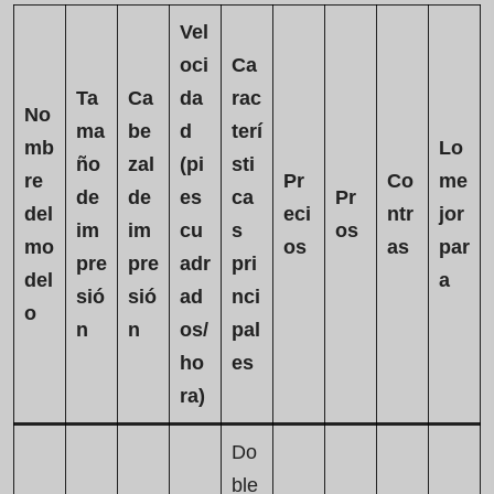
Vel
oci
Ca
Ta
Ca
da
rac
No
ma
be
d
terí
mb
Lo
ño
zal
(pi
sti
re
Pr
Co
me
de
de
es
ca
Pr
del
eci
ntr
jor
im
im
cu
s
os
mo
os
as
par
pre
pre
adr
pri
del
a
sió
sió
ad
nci
o
n
n
os/
pal
ho
es
ra)
Do
ble