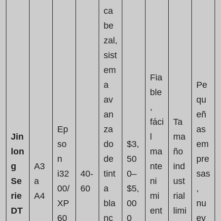
ca
be
zal,
sist
em
Fia
a
Pe
ble
av
qu
,
an
eñ
fáci
Ta
Ep
za
as
Jin
l
ma
so
do
$3,
em
lon
ma
ño
n
de
50
pre
g
A3
nte
ind
i32
40-
tint
0–
sas
Se
a
ni
ust
00/
60
a
$5,
,
rie
A4
mi
rial
XP
bla
00
nu
DT
ent
limi
60
nc
0
ev