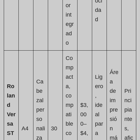
oci
or
da
int
d
egr
ad
o
Co
mp
Áre
act
Lig
Ca
a
Ro
a,
ero
be
de
Pri
lan
co
,
zal
im
nci
d
mp
$3,
ide
per
pre
pia
Ver
ati
00
al
so
sió
nte
sa
ble
0–
par
A4
nali
30
n
s,
ST
co
$4,
a
za
má
afic