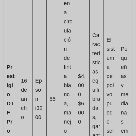
en
a
circ
ula
Ca
ció
El
rac
n
sist
Pe
terí
de
em
qu
stic
Pr
tint
a
eñ
as
est
a
$4,
de
as
16
Ep
eq
igi
bla
00
pol
y
de
so
uili
o
nc
0–
vo
me
an
n
55
bra
DT
a,
$6,
pu
dia
ch
i32
da
F
ma
00
ed
na
o
00
s,
Pr
nej
0
e
s
gar
o
o
ser
em
ant