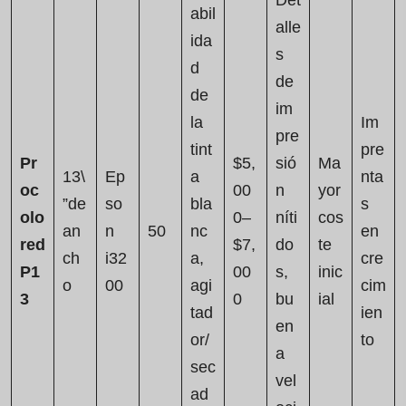
Det
abil
alle
ida
s
d
de
de
im
la
Im
pre
tint
pre
Pr
$5,
sió
Ma
13\
Ep
a
nta
oc
00
n
yor
”de
so
bla
s
olo
0–
níti
cos
an
n
50
nc
en
red
$7,
do
te
ch
i32
a,
cre
P1
00
s,
inic
o
00
agi
cim
3
0
bu
ial
tad
ien
en
or/
to
a
sec
vel
ad