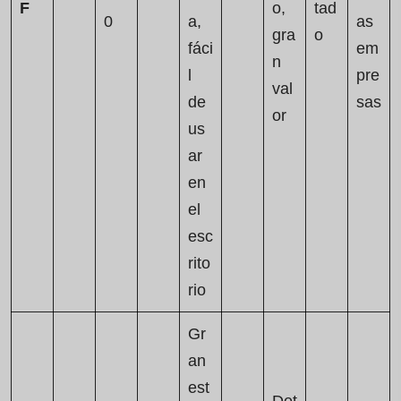
F
o,
tad
0
a,
as
gra
o
fáci
em
n
l
pre
val
de
sas
or
us
ar
en
el
esc
rito
rio
Gr
an
est