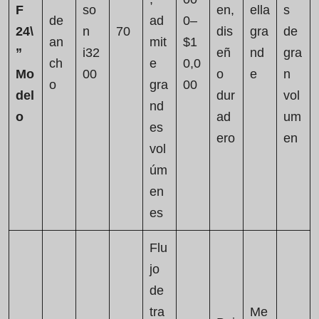
F
so
en,
ella
s
de
ad
0–
24\
n
70
dis
gra
de
an
mit
$1
”
i32
eñ
nd
gra
ch
e
0,0
Mo
00
o
e
n
o
gra
00
del
dur
vol
nd
o
ad
um
es
ero
en
vol
úm
en
es
Flu
jo
de
tra
Me