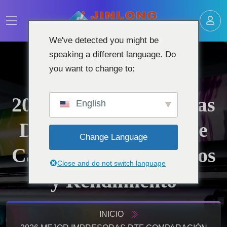
We've detected you might be
speaking a different language. Do
you want to change to:
2026 Mejor Impresoras
English
DTF Comparación de
Change Language
Características, Precios
Close and do not switch language
y Rendimiento
INICIO