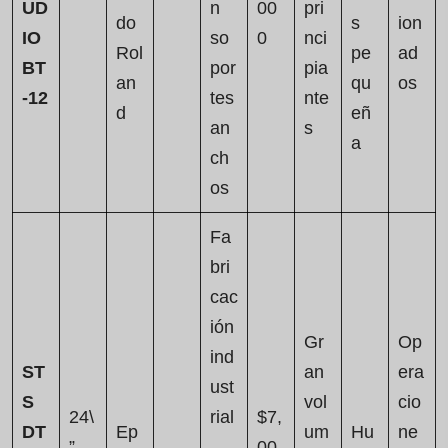
UD
n
00
pri
do
s
ion
IO
so
0
nci
Rol
pe
ad
BT
por
pia
an
qu
os
-12
tes
nte
d
eñ
an
s
a
ch
os
Fa
bri
cac
ión
Gr
Op
ind
ST
an
era
ust
S
vol
cio
24\
rial
$7,
DT
Ep
um
Hu
ne
”
,
00