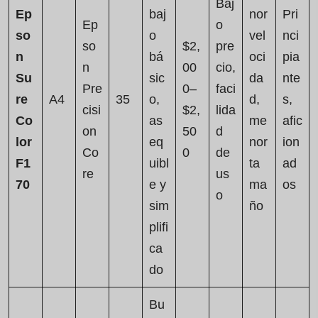
Baj
Ep
baj
nor
Pri
Ep
o
so
o
vel
nci
so
$2,
pre
n
bá
oci
pia
n
00
cio,
Su
sic
da
nte
Pre
0–
faci
re
A4
35
o,
d,
s,
cisi
$2,
lida
Co
as
me
afic
on
50
d
lor
eq
nor
ion
Co
0
de
F1
uibl
ta
ad
re
us
70
e y
ma
os
o
sim
ño
plifi
ca
do
Bu