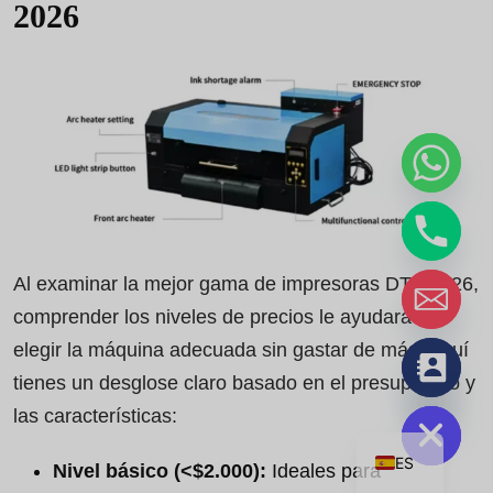
2026
Al examinar la mejor gama de impresoras DTF 2026,
comprender los niveles de precios le ayudará a
elegir la máquina adecuada sin gastar de más. Aquí
chaty
tienes un desglose claro basado en el presupuesto y
Ocultar
las características:
ES
Nivel básico (<$2.000):
Ideales para