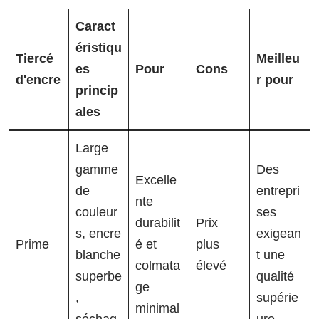
Caract
éristiqu
Tiercé
Meilleu
es
Pour
Cons
d'encre
r pour
princip
ales
Large
gamme
Des
Excelle
de
entrepri
nte
couleur
ses
durabilit
Prix
s, encre
exigean
Prime
é et
plus
blanche
t une
colmata
élevé
superbe
qualité
ge
,
supérie
minimal