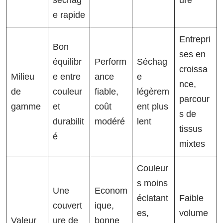
séchag
ure
e rapide
Entrepri
Bon
ses en
équilibr
Perform
Séchag
croissa
Milieu
e entre
ance
e
nce,
de
couleur
fiable,
légèrem
parcour
gamme
et
coût
ent plus
s de
durabilit
modéré
lent
tissus
é
mixtes
Couleur
s moins
Une
Econom
éclatant
Faible
couvert
ique,
es,
volume
Valeur
ure de
bonne