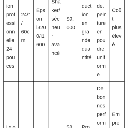
Sha
ion
duct
de,
Eps
ker/
Coû
prof
24\”
ion
pein
on
séc
$9,
t
essi
/
en
ture
i320
heu
000
plus
onn
60c
gra
en
0/i1
r
+
élev
elle
m
nde
pou
600
ava
é
24
qua
dre
ncé
pou
ntité
unif
ces
orm
e
De
bon
nes
perf
Em
orm
prei
jinlo
$8,
Pro