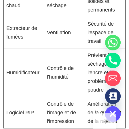
solides et
chaud
séchage
permanents
Sécurité de
Extracteur de
Ventilation
l'espace de
fumées
travail
Prévient le
séchage de
Contrôle de
Humidificateur
l'encre et les
l'humidité
problèmes de
poudre
chaty
Hide
Contrôle de
Amélioration
Logiciel RIP
l'image et de
de la qualité et
l'impression
de la rapidité
FR