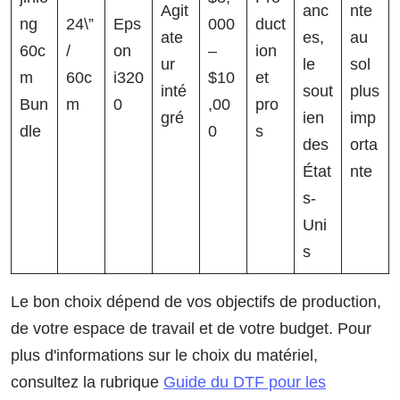
Agit
anc
nte
ng
24\”
Eps
000
duct
ate
es,
au
60c
/
on
–
ion
ur
le
sol
m
60c
i320
$10
et
inté
sout
plus
Bun
m
0
,00
pro
gré
ien
imp
dle
0
s
des
orta
État
nte
s-
Uni
s
Le bon choix dépend de vos objectifs de production,
de votre espace de travail et de votre budget. Pour
plus d'informations sur le choix du matériel,
consultez la rubrique
Guide du DTF pour les