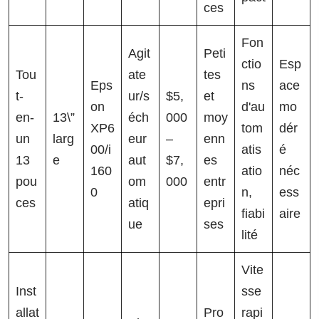
ces
Fon
Agit
Peti
ctio
Esp
Tou
ate
tes
Eps
ns
ace
t-
ur/s
$5,
et
on
d'au
mo
en-
13\”
éch
000
moy
XP6
tom
dér
un
larg
eur
–
enn
00/i
atis
é
13
e
aut
$7,
es
160
atio
néc
pou
om
000
entr
0
n,
ess
ces
atiq
epri
fiabi
aire
ue
ses
lité
Vite
Inst
sse
allat
Pro
rapi