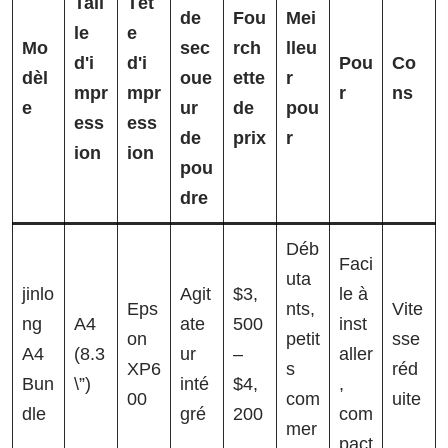
Tail
Têt
de
Fou
Mei
le
e
Mo
sec
rch
lleu
d'i
d'i
Pou
Co
dèl
oue
ette
r
mpr
mpr
r
ns
e
ur
de
pou
ess
ess
de
prix
r
ion
ion
pou
dre
Déb
Faci
uta
jinlo
Agit
$3,
le à
Eps
nts,
Vite
ng
A4
ate
500
inst
on
petit
sse
A4
(8.3
ur
–
aller
XP6
s
réd
Bun
\”)
inté
$4,
,
00
com
uite
dle
gré
200
com
mer
pact