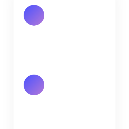
Dirección de correo
electrónico
annie@jinlongprints.com
Dirección de la fábrica de
Hunan