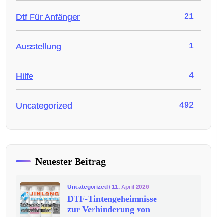
21
Dtf Für Anfänger
1
Ausstellung
4
Hilfe
492
Uncategorized
Neuester Beitrag
Uncategorized
/ 11. April 2026
DTF-Tintengeheimnisse
zur Verhinderung von