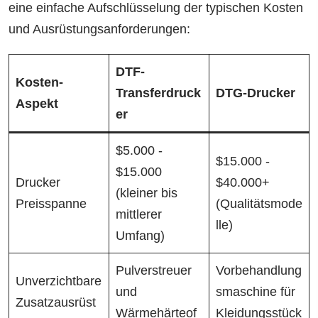
eine einfache Aufschlüsselung der typischen Kosten
und Ausrüstungsanforderungen:
DTF-
Kosten-
Transferdruck
DTG-Drucker
Aspekt
er
$5.000 -
$15.000 -
$15.000
Drucker
$40.000+
(kleiner bis
Preisspanne
(Qualitätsmode
mittlerer
lle)
Umfang)
Pulverstreuer
Vorbehandlung
Unverzichtbare
und
smaschine für
Zusatzausrüst
Wärmehärteof
Kleidungsstück