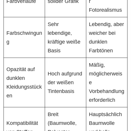
Farbverläufe
solider Grafik
r
Fotorealismus
Sehr
Lebendig, aber
Farbschwingun
lebendige,
weicher bei
g
kräftige weiße
dunklen
Basis
Farbtönen
Mäßig,
Opazität auf
Hoch aufgrund
möglicherweis
dunklen
der weißen
e
Kleidungsstück
Tintenbasis
Vorbehandlung
en
erforderlich
Breit
Hauptsächlich
Kompatibilität
(Baumwolle,
Baumwolle