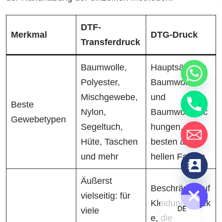
DTF-
Merkmal
DTG-Druck
Transferdruck
Baumwolle,
Hauptsächlich
Polyester,
Baumwolle
Mischgewebe,
und
Beste
Nylon,
Baumwollmisc
Gewebetypen
Segeltuch,
hungen, am
Hüte, Taschen
besten auf
und mehr
hellen Farben
chaty
Hide
Äußerst
Beschränkt auf
vielseitig: für
Kleidungsstück
DE
viele
e, die